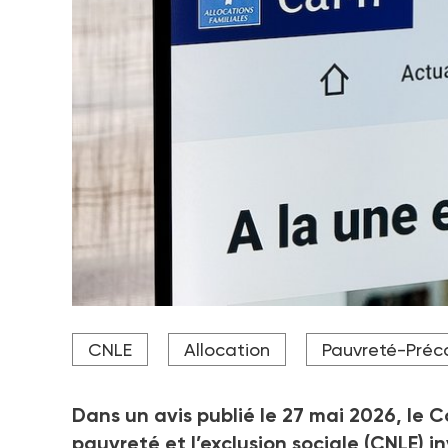
L'allocation de solidarité unifiée prévoit de réfor
CNLE
Allocation
Pauvreté-Préca
Crédit photo Adobe Stock
Dans un avis publié le 27 mai 2026, le C
pauvreté et l’exclusion sociale (CNLE) 