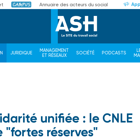
App
et
Annuaire des acteurs du social
Campus
MANAGEMENT
L
ON
JURIDIQUE
SOCIÉTÉ
PODCASTS
ET RÉSEAUX
M
idarité unifiée : le CNLE
 "fortes réserves"