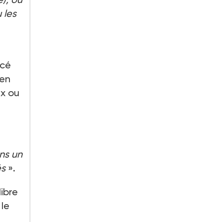
 les
ncé
 en
ux ou
ns un
és
».
libre
 le