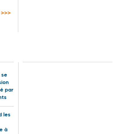
) >>>
t se
sion
é par
nts
 les
te à