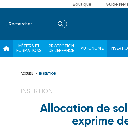
Boutique
Guide Nér
MÉTIERS ET
PROTECTION
AUTONOMIE
INSERTI
FORMATIONS
DE L'ENFANCE
ACCUEIL
INSERTION
INSERTION
Allocation de sol
exprime de