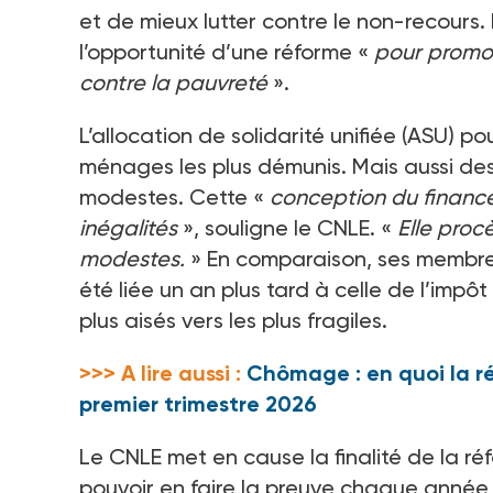
et de mieux lutter contre le non-recours.
l’opportunité d’une réforme «
pour promou
contre la pauvreté
».
L’allocation de solidarité unifiée (ASU) 
ménages les plus démunis. Mais aussi des
modestes. Cette «
conception du finance
inégalités
», souligne le CNLE. «
Elle proc
modestes.
» En comparaison, ses membres
été liée un an plus tard à celle de l’impô
plus aisés vers les plus fragiles.
>>> A lire aussi :
Chômage : en quoi la ré
premier trimestre 2026
Le CNLE met en cause la finalité de la ré
pouvoir en faire la preuve chaque année,