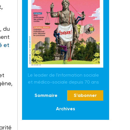
t,
, du
ment
é et
et
Le leader de l'information sociale
et médico-sociale depuis 70 ans
gène,
Sommaire
S'abonner
Archives
arité