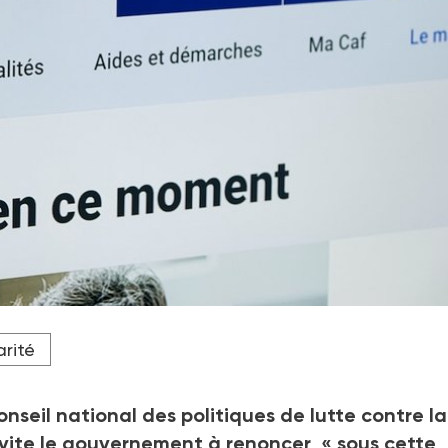
mer le mode de calcul du RSA, de la prime d'activité et des APL.
rité
onseil national des politiques de lutte contre la
invite le gouvernement à renoncer, «
sous cette