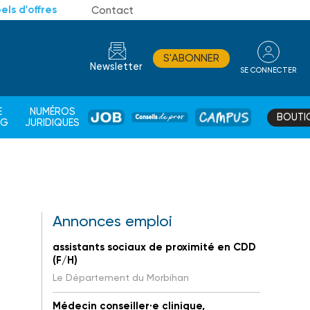
els d'offres
Contact
S'ABONNER
Newsletter
SE CONNECTER
CONSEIL
E
NUMÉROS
BOUTI
JOB
DE
CAMPUS
AG
JURIDIQUES
PROS
Annonces emploi
assistants sociaux de proximité en CDD
(F/H)
Le Département du Morbihan
Médecin conseiller·e clinique,