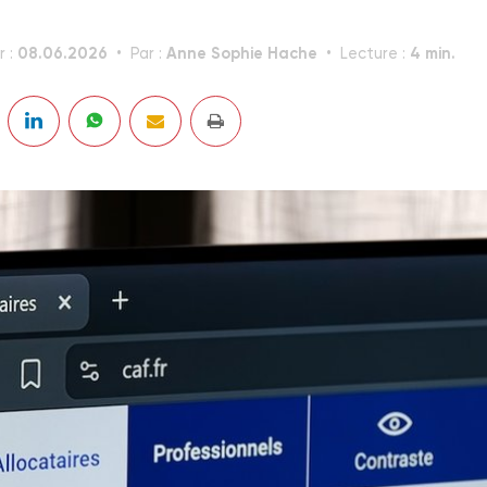
08.06.2026
Anne Sophie Hache
4 min.
r :
Par :
Lecture :