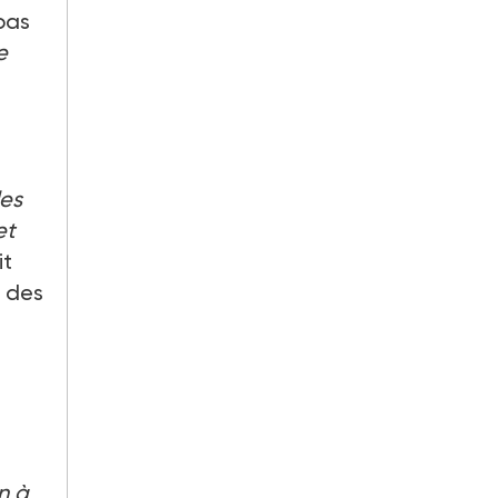
pas
e
les
et
it
n des
n à