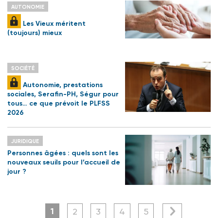
AUTONOMIE
Les Vieux méritent
(toujours) mieux
SOCIÉTÉ
Autonomie, prestations
sociales, Serafin-PH, Ségur pour
tous… ce que prévoit le PLFSS
2026
JURIDIQUE
Personnes âgées : quels sont les
nouveaux seuils pour l’accueil de
jour ?
1
2
3
4
5