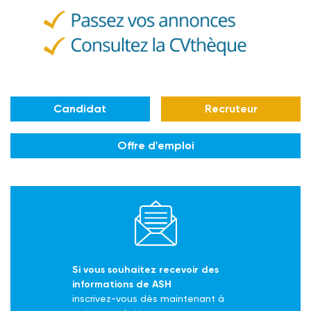
Candidat
Recruteur
Offre d'emploi
Si vous souhaitez recevoir des
informations de ASH
inscrivez-vous dès maintenant à