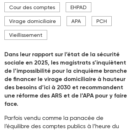
Le déficit de la branche autonomie pourrait se
Cour des comptes
EHPAD
monter à 2,8 milliards d'euros dès 2028 selon les
prévisions de la direction de la sécurité sociale.
Virage domiciliaire
APA
PCH
Crédit photo AFP
Vieillissement
Dans leur rapport sur l’état de la sécurité
sociale en 2025, les magistrats s’inquiètent
de l’impossibilité pour la cinquième branche
de financer le virage domiciliaire à hauteur
des besoins d’ici à
2030 et recommandent
une réforme des ARS et de l’APA pour y faire
face.
Parfois vendu comme la panacée de
l’équilibre des comptes publics à l’heure du