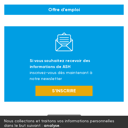
Offre d'emploi
Si vous souhaitez recevoir des
informations de ASH
inscrivez-vous dès maintenant à
notre newsletter
S’INSCRIRE
S'abonner
Nous collectons et traitons vos informations personnelles
dans le but suivant :
analyse
.