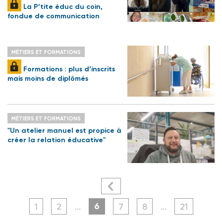
La P’tite éduc du coin,
fondue de communication
MÉTIERS ET FORMATIONS
Formations : plus d’inscrits
mais moins de diplômés
MÉTIERS ET FORMATIONS
"Un atelier manuel est propice à
créer la relation éducative"
6
1
2
...
7
8
...
21