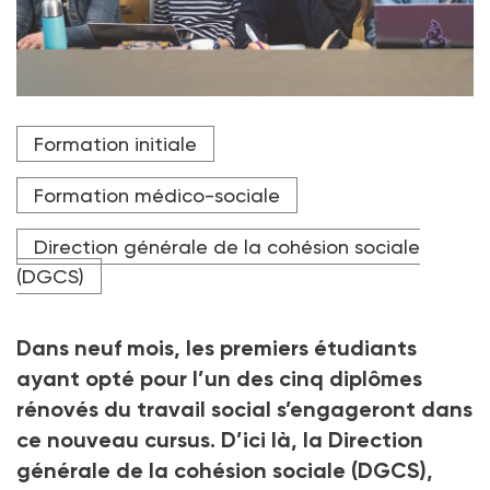
Les cinq diplômes du travail social de niveau 6, dont la
Formation initiale
réforme a été entérinée en octobre dernier par la
DGCS et le ministère des Solidarités, sont disponibles
dans leur version rénovée sur Parcoursup depuis le 19
Formation médico-sociale
septembre.
Direction générale de la cohésion sociale
Crédit photo Armandine Penna
(DGCS)
Dans neuf mois, les premiers étudiants
ayant opté pour l’un des cinq diplômes
rénovés du travail social s’engageront dans
ce nouveau cursus. D’ici là, la Direction
générale de la cohésion sociale (DGCS),