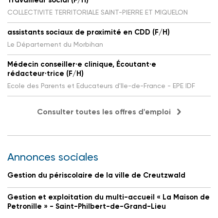
Travailleur social (F/H)
COLLECTIVITE TERRITORIALE SAINT-PIERRE ET MIQUELON
assistants sociaux de proximité en CDD (F/H)
Le Département du Morbihan
Médecin conseiller·e clinique, Écoutant·e
rédacteur·trice (F/H)
Ecole des Parents et Educateurs d'Ile-de-France - EPE IDF
Consulter toutes les offres d'emploi
Annonces sociales
Gestion du périscolaire de la ville de Creutzwald
Gestion et exploitation du multi-accueil « La Maison de
Petronille » - Saint-Philbert-de-Grand-Lieu