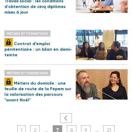
Travail social : les conditions
d'obtention de cinq diplômes
mises à jour
MÉTIERS ET FORMATIONS
Contrat d’emploi
pénitentiaire : un bilan en demi-
teinte
MÉTIERS ET FORMATIONS
Métiers du domicile : une
feuille de route de la Fepem sur
la valorisation des parcours
"avant Noël"
7
1
2
...
8
9
...
21