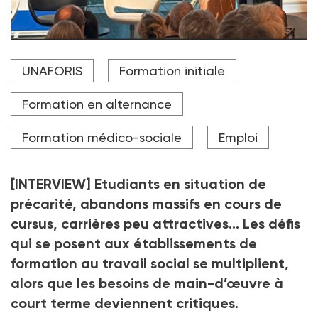
"Les carrières du travail social apparaissent encore
UNAFORIS
Formation initiale
aujourd’hui comme appartenant à un univers un peu
figé et bureaucratique où l’on évolue peu", estime
Marcel Jaeger, à l'occasion de la rencontre nationale
Formation en alternance
du réseau de l'Unaforis au conseil régional d'Ile-de-
France, le 4 février 2026.
Formation médico-sociale
Emploi
Crédit photo @Amir HAJIYOUSEFI/ Unaforis
[INTERVIEW] Etudiants en situation de
précarité, abandons massifs en cours de
cursus, carrières peu attractives… Les défis
qui se posent aux établissements de
formation au travail social se multiplient,
alors que les besoins de main-d’œuvre à
court terme deviennent critiques.