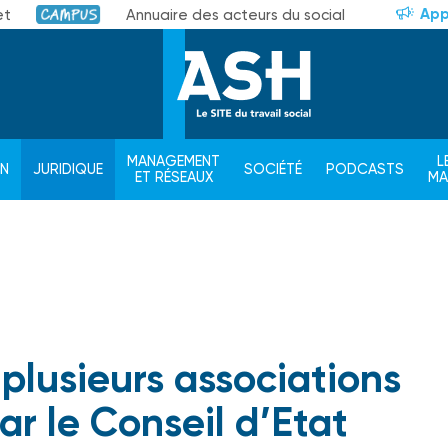
App
et
Annuaire des acteurs du social
Campus
MANAGEMENT
L
ON
JURIDIQUE
SOCIÉTÉ
PODCASTS
ET RÉSEAUX
M
 plusieurs associations
r le Conseil d’Etat