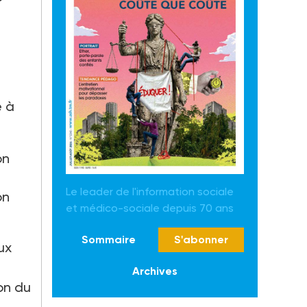
e à
on
Le leader de l'information sociale
on
et médico-sociale depuis 70 ans
Sommaire
S'abonner
ux
Archives
ion du