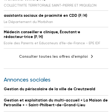
COLLECTIVITE TERRITORIALE SAINT-PIERRE ET MIQUELON
assistants sociaux de proximité en CDD (F/H)
Le Département du Morbihan
Médecin conseiller·e clinique, Écoutant·e
rédacteur·trice (F/H)
Ecole des Parents et Educateurs d'Ile-de-France - EPE IDF
Consulter toutes les offres d'emploi
Annonces sociales
Gestion du périscolaire de la ville de Creutzwald
Gestion et exploitation du multi-accueil « La Maison de
Petronille » - Saint-Philbert-de-Grand-Lieu