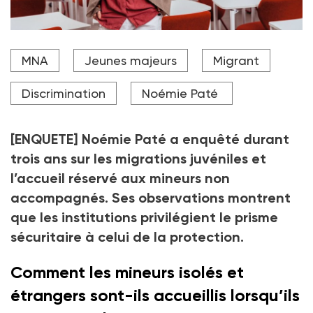
Noémie Paté est sociologue à l'institut catholique de
MNA
Jeunes majeurs
Migrant
Paris, spécialiste des migrations juvéniles, des droits de
l’enfant et du traitement institutionnel des
étrangers.
Discrimination
Noémie Paté
Crédit photo Edouard Hannoteaux
[ENQUETE] Noémie Paté a enquêté durant
trois ans sur les migrations juvéniles et
l’accueil réservé aux mineurs non
accompagnés. Ses observations montrent
que les institutions privilégient le prisme
sécuritaire à celui de la protection.
Comment les mineurs isolés et
étrangers sont-ils accueillis lorsqu’ils