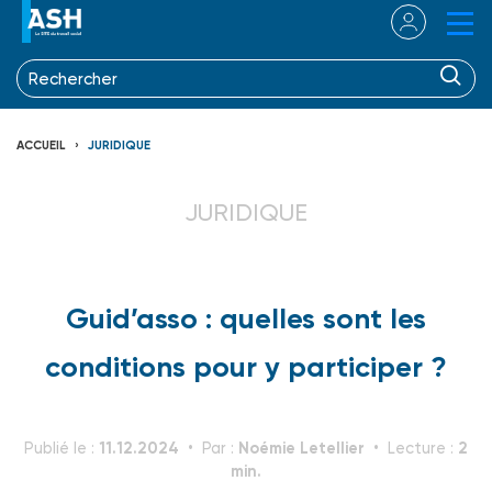
ACCUEIL
JURIDIQUE
JURIDIQUE
Guid’asso : quelles sont les
conditions pour y participer ?
11.12.2024
Noémie Letellier
2
Publié le :
Par :
Lecture :
min.