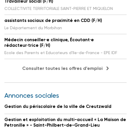
Travailleur social (F/H)
COLLECTIVITE TERRITORIALE SAINT-PIERRE ET MIQUELON
assistants sociaux de proximité en CDD (F/H)
Le Département du Morbihan
Médecin conseiller·e clinique, Écoutant·e
rédacteur·trice (F/H)
Ecole des Parents et Educateurs d'Ile-de-France - EPE IDF
Consulter toutes les offres d'emploi
Annonces sociales
Gestion du périscolaire de la ville de Creutzwald
Gestion et exploitation du multi-accueil « La Maison de
Petronille » - Saint-Philbert-de-Grand-Lieu