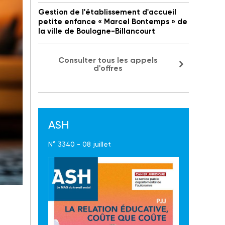
Gestion de l'établissement d'accueil
petite enfance « Marcel Bontemps » de
la ville de Boulogne-Billancourt
Consulter tous les appels
d'offres
ASH
N° 3340 - 08 juillet
dans
s