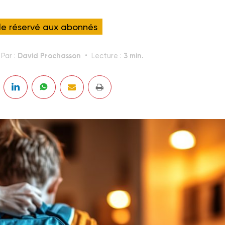
cle réservé aux abonnés
David Prochasson
3 min.
Par :
Lecture :