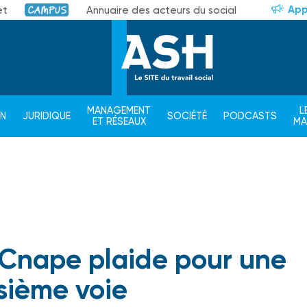
App
et
Annuaire des acteurs du social
Campus
MANAGEMENT
L
ON
JURIDIQUE
SOCIÉTÉ
PODCASTS
ET RÉSEAUX
M
a Cnape plaide pour une
isième voie