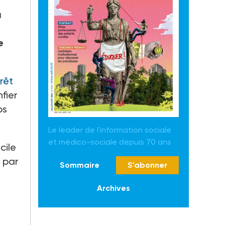
a
e
rêt
fier
ps
Le leader de l'information sociale
et médico-sociale depuis 70 ans
cile
e par
Sommaire
S'abonner
Archives