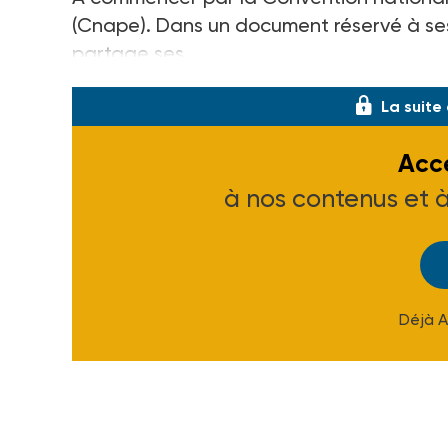
(Cnape). Dans un document réservé à ses 
partage ses
La suite
Accé
à nos contenus et 
Déjà 