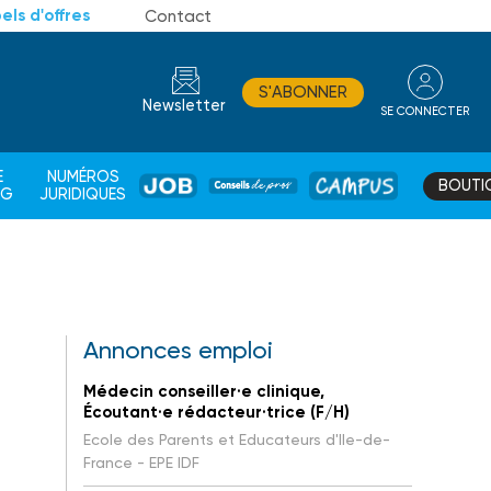
els d'offres
Contact
S'ABONNER
Newsletter
SE CONNECTER
CONSEIL
E
NUMÉROS
BOUTI
JOB
DE
CAMPUS
AG
JURIDIQUES
PROS
Annonces emploi
Médecin conseiller·e clinique,
Écoutant·e rédacteur·trice (F/H)
Ecole des Parents et Educateurs d'Ile-de-
France - EPE IDF