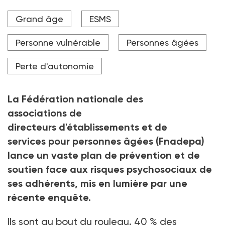
Selon la première enquête sur les risques
Grand âge
ESMS
psychosociaux menée par la Fnadepa, 85 % des
directeurs interrogés affirment avoir été victimes
d'épuisement professionnel au cours des trois derniers
Personne vulnérable
Personnes âgées
mois, dont près de la moitié une fois par semaine.
Perte d'autonomie
Crédit photo D Lahoud/peopleimages.com-Adobe Stock
La Fédération nationale des
associations de
directeurs d'établissements et de
services pour personnes âgées (Fnadepa)
lance un vaste plan de prévention et de
soutien face aux risques psychosociaux de
ses adhérents, mis en lumière par une
récente enquête.
Ils sont au bout du rouleau. 40
% des