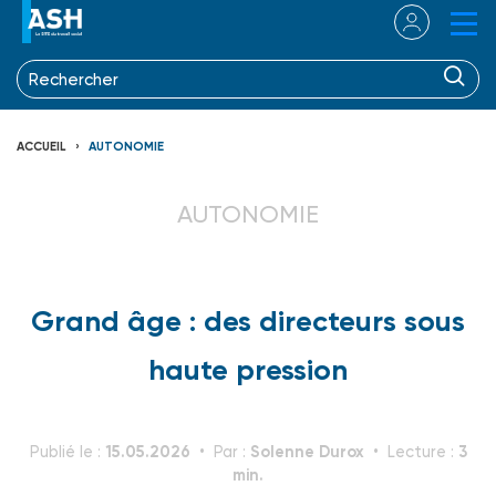
ACCUEIL
AUTONOMIE
AUTONOMIE
Grand âge : des directeurs sous
haute pression
15.05.2026
Solenne Durox
3
Publié le :
Par :
Lecture :
min.