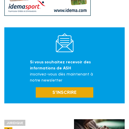
Si vous souhaitez recevoir des
informations de ASH
inscrivez-vous dès maintenant à
notre newsletter
S’INSCRIRE
JURIDIQUE