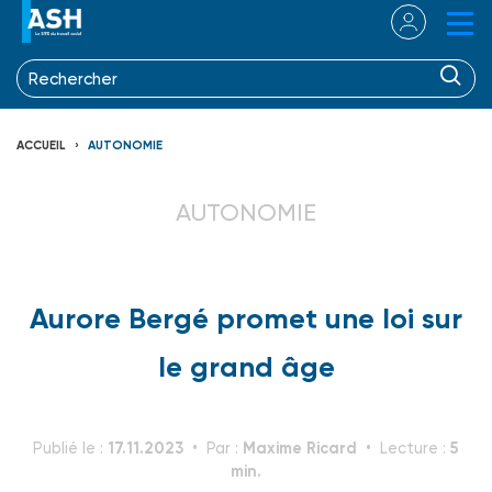
ACCUEIL
AUTONOMIE
AUTONOMIE
Aurore Bergé promet une loi sur
le grand âge
17.11.2023
Maxime Ricard
5
Publié le :
Par :
Lecture :
min.