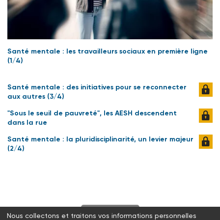
Santé mentale : les travailleurs sociaux en première ligne
(1/4)
Santé mentale : des initiatives pour se reconnecter
aux autres (3/4)
"Sous le seuil de pauvreté", les AESH descendent
dans la rue
Santé mentale : la pluridisciplinarité, un levier majeur
(2/4)
S'abonner
Nous collectons et traitons vos informations personnelles