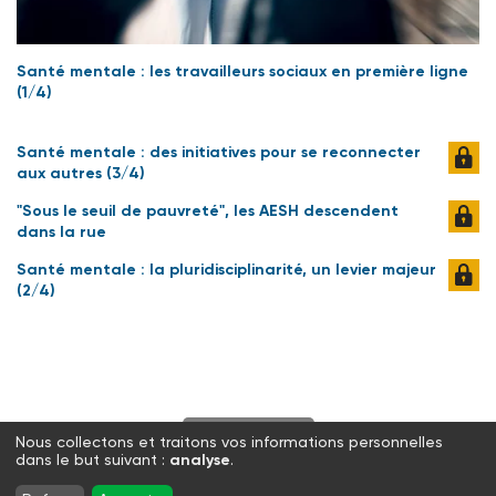
Santé mentale : les travailleurs sociaux en première ligne
(1/4)
Santé mentale : des initiatives pour se reconnecter
aux autres (3/4)
"Sous le seuil de pauvreté", les AESH descendent
dans la rue
Santé mentale : la pluridisciplinarité, un levier majeur
(2/4)
S'abonner
Nous collectons et traitons vos informations personnelles
dans le but suivant :
analyse
.
Twitter
Facebook
LinkedIn
Instagram