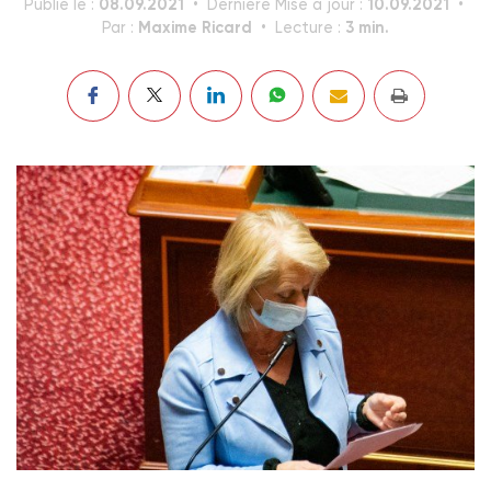
08.09.2021
10.09.2021
Publié le :
Dernière Mise à jour :
Maxime Ricard
3 min.
Par :
Lecture :