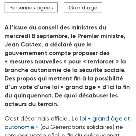
Brigitte Bourguignon s’exprimant devant le Sénat.
Personnes âgées
Grand âge
Crédit photo Studio Hans Lucas via AFP
A l’issue du conseil des ministres du
mercredi 8
septembre, le Premier ministre,
Jean Castex, a déclaré que le
gouvernement compte proposer des
« mesures nouvelles » pour « renforcer » la
branche autonomie de la sécurité sociale.
Des propos qui mettent fin à la possibilité
d’un vote d’une loi «
grand âge
» d’ici la fin
du quinquennat. De quoi désabuser les
acteurs du terrain.
C’est désormais officiel. La
loi « grand âge et
autonomie »
(ou Générations solidaires) ne
sera pas votée d’ici la fin du quinquennat.