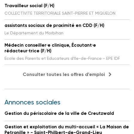
Travailleur social (F/H)
COLLECTIVITE TERRITORIALE SAINT-PIERRE ET MIQUELON
assistants sociaux de proximité en CDD (F/H)
Le Département du Morbihan
Médecin conseiller·e clinique, Écoutant·e
rédacteur·trice (F/H)
Ecole des Parents et Educateurs d'Ile-de-France - EPE IDF
Consulter toutes les offres d'emploi
Annonces sociales
Gestion du périscolaire de la ville de Creutzwald
Gestion et exploitation du multi-accueil « La Maison de
Petronille » - Saint-Philbert-de-Grand-Lieu