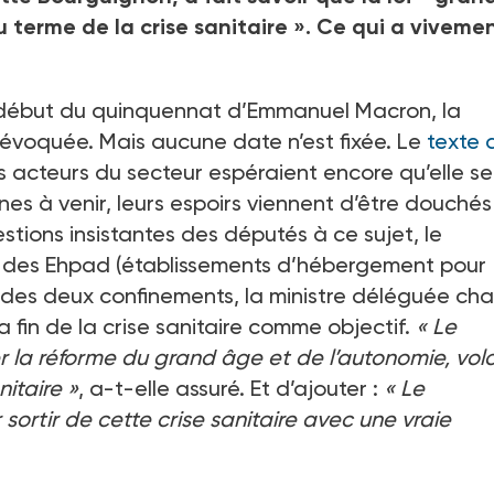
u terme de la crise sanitaire
». Ce qui a viveme
le début du quinquennat d’Emmanuel Macron, la
évoquée. Mais aucune date n’est fixée. Le
texte d
les acteurs du secteur espéraient encore qu’elle se
es à venir, leurs espoirs viennent d’être douchés
tions insistantes des députés à ce sujet, le
ion des Ehpad (établissements d’hébergement pour
des deux confinements, la ministre déléguée ch
a fin de la crise sanitaire comme objectif.
«
Le
la réforme du grand âge et de l’autonomie, vol
nitaire
»
, a-t-elle assuré. Et d’ajouter
:
«
Le
rtir de cette crise sanitaire avec une vraie