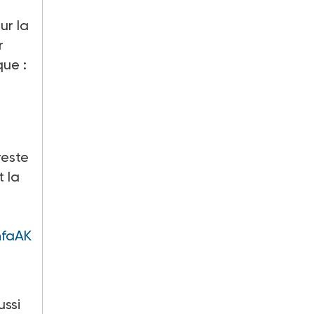
ur la
r
ique
:
reste
t la
hfaAK
ussi