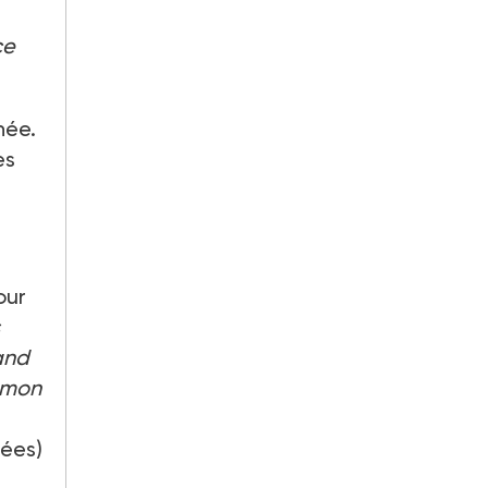
ce
née.
es
our
uand
r mon
gées)