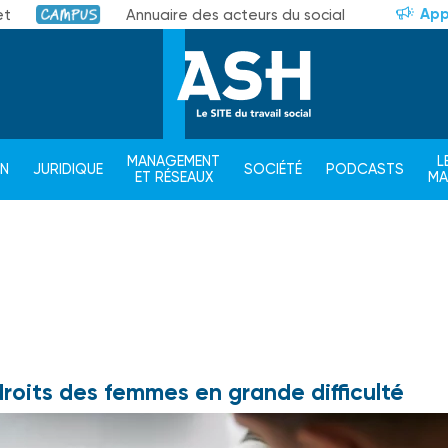
App
et
Annuaire des acteurs du social
Campus
MANAGEMENT
L
ON
JURIDIQUE
SOCIÉTÉ
PODCASTS
ET RÉSEAUX
M
droits des femmes en grande difficulté