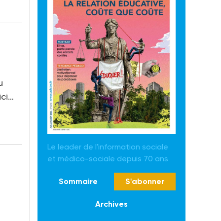
u
ici…
Le leader de l'information sociale
et médico-sociale depuis 70 ans
Sommaire
S'abonner
Archives