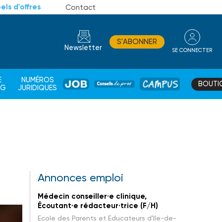
els d'offres
Contact
S'ABONNER
Newsletter
SE CONNECTER
CONSEIL
E
NUMÉROS
BOUTI
JOB
DE
CAMPUS
AG
JURIDIQUES
PROS
Annonces emploi
Médecin conseiller·e clinique,
Écoutant·e rédacteur·trice (F/H)
Ecole des Parents et Educateurs d'Ile-de-