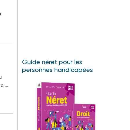
a
Guide néret pour les
personnes handicapées
u
ici…