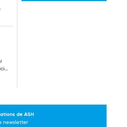
…
u
ici…
mations de ASH
e newsletter