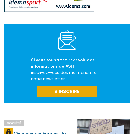
Si vous souhaitez recevoir des
informations de ASH
inscrivez-vous dès maintenant à
notre newsletter
S’INSCRIRE
SOCIÉTÉ
Violences conjugales : la