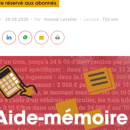
cle réservé aux abonnés
28.08.2025
Noémie Letellier
726 min.
r :
Par :
Lecture :