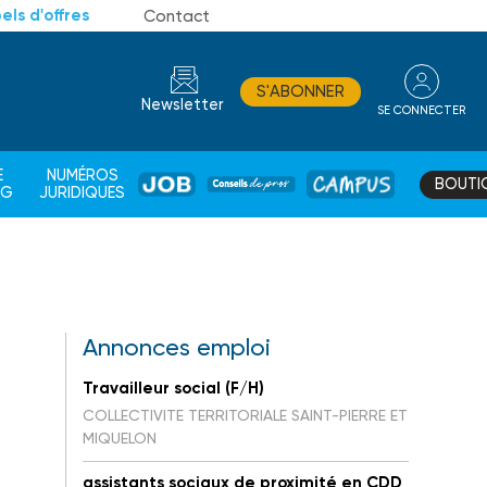
els d'offres
Contact
S'ABONNER
Newsletter
SE CONNECTER
CONSEIL
E
NUMÉROS
BOUTI
JOB
DE
CAMPUS
AG
JURIDIQUES
PROS
Annonces emploi
Travailleur social (F/H)
COLLECTIVITE TERRITORIALE SAINT-PIERRE ET
MIQUELON
assistants sociaux de proximité en CDD