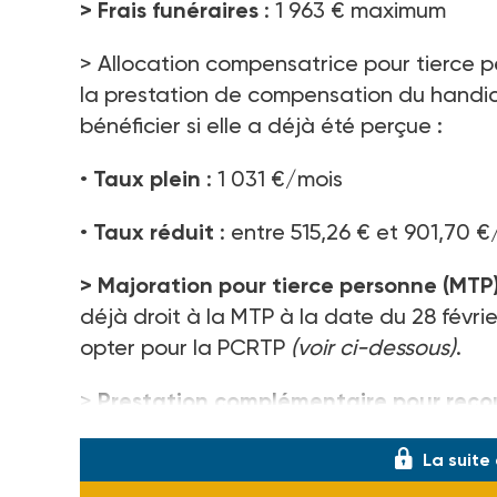
> Frais funéraires
: 1 963 € maximum
> Allocation compensatrice pour tierce 
la prestation de compensation du handica
bénéficier si elle a déjà été perçue :
•
Taux plein
: 1 031 €/mois
•
Taux réduit
: entre 515,26 € et 901,70 
>
Majoration pour tierce personne (MTP
déjà droit à la MTP à la date du 28 févr
opter pour la PCRTP
(voir ci-dessous)
.
>
Prestation complémentaire pour recou
La suite