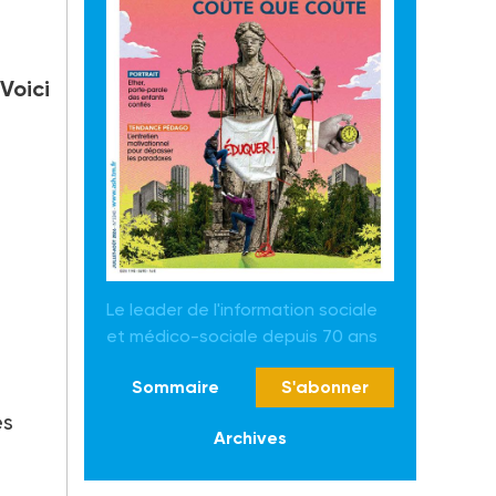
Voici
Le leader de l'information sociale
et médico-sociale depuis 70 ans
Sommaire
S'abonner
es
Archives