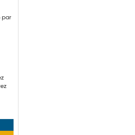
6 par
ez
vez