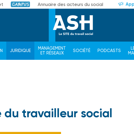
App
et
Annuaire des acteurs du social
Campus
MANAGEMENT
L
ON
JURIDIQUE
SOCIÉTÉ
PODCASTS
ET RÉSEAUX
M
du travailleur social