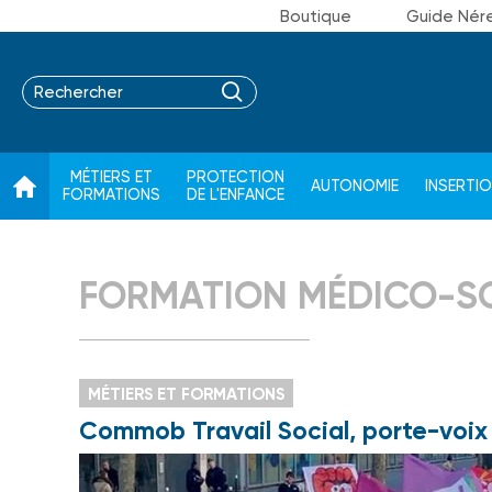
Boutique
Guide Nér
MÉTIERS ET
PROTECTION
AUTONOMIE
INSERTI
FORMATIONS
DE L'ENFANCE
FORMATION MÉDICO-S
MÉTIERS ET FORMATIONS
Commob Travail Social, porte-voix 