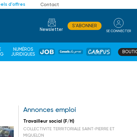
els d'offres
Contact
S'ABONNER
Newsletter
SE CONNECTER
CONSEIL
E
NUMÉROS
BOUTI
JOB
DE
CAMPUS
AG
JURIDIQUES
PROS
Annonces emploi
Travailleur social (F/H)
COLLECTIVITE TERRITORIALE SAINT-PIERRE ET
MIQUELON