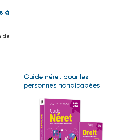
s à
n de
Guide néret pour les
personnes handicapées
e