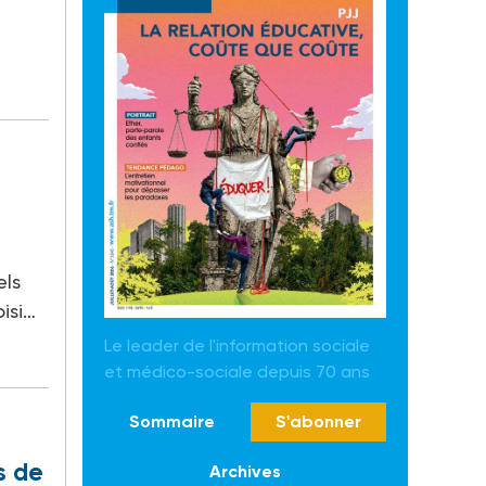
els
oisi…
Le leader de l'information sociale
et médico-sociale depuis 70 ans
Sommaire
S'abonner
s de
Archives