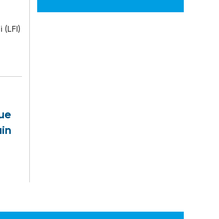
(LFI)
que
ain