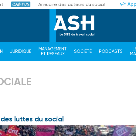
App
et
Annuaire des acteurs du social
Campus
MANAGEMENT
L
ON
JURIDIQUE
SOCIÉTÉ
PODCASTS
ET RÉSEAUX
M
OCIALE
des luttes du social