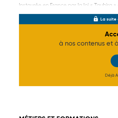
Instaurée en France par la loi « Taubira » 
La suite
Accé
à nos contenus et 
Déjà 