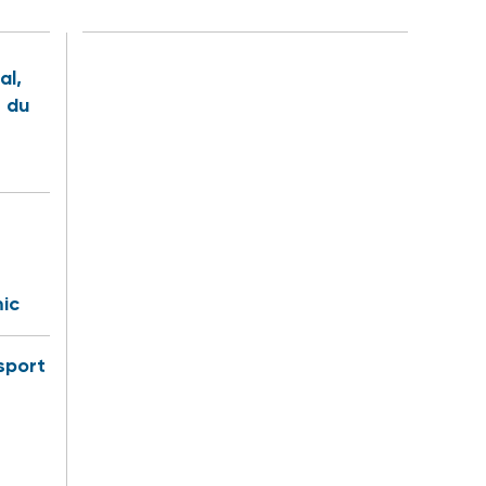
al,
s du
ic
sport