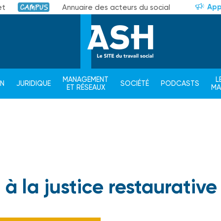
App
et
Annuaire des acteurs du social
Campus
MANAGEMENT
L
ON
JURIDIQUE
SOCIÉTÉ
PODCASTS
ET RÉSEAUX
M
à la justice restaurative