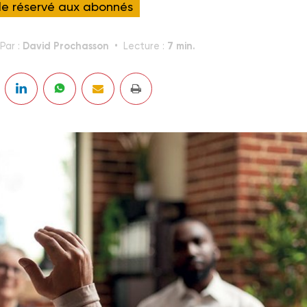
cle réservé aux abonnés
David Prochasson
7 min.
Par :
Lecture :