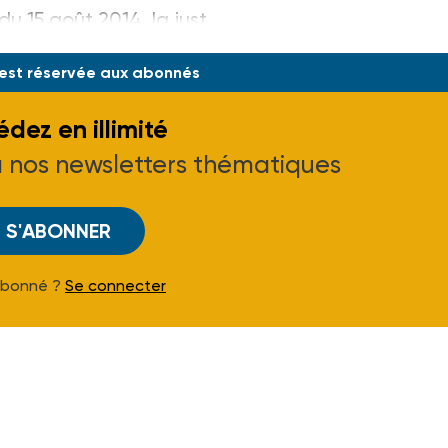
du 15 août 2014, la just
 est réservée aux abonnés
dez en illimité
à nos newsletters thématiques
S'ABONNER
Abonné ?
Se connecter