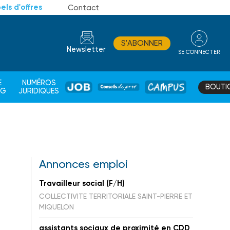
els d'offres
Contact
S'ABONNER
Newsletter
SE CONNECTER
CONSEIL
E
NUMÉROS
BOUTI
JOB
DE
CAMPUS
AG
JURIDIQUES
PROS
Annonces emploi
Travailleur social (F/H)
COLLECTIVITE TERRITORIALE SAINT-PIERRE ET
MIQUELON
assistants sociaux de proximité en CDD