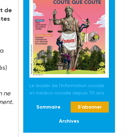
t de
ntes
la
ès)
Le leader de l'information sociale
n ne
et médico-sociale depuis 70 ans
ment.
Sommaire
S'abonner
Archives