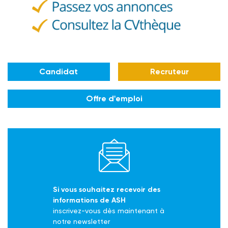
Candidat
Recruteur
Offre d'emploi
Si vous souhaitez recevoir des
informations de ASH
inscrivez-vous dès maintenant à
notre newsletter