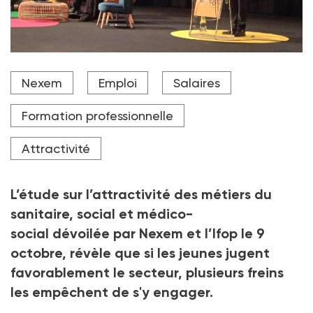
« Dans l’esprit des jeunes, il n’y a pas de dissociation
Nexem
Emploi
Salaires
nette entre les domaines de la santé, de l’action
sociale, du sanitaire et du médico-social » Frédéric
Dabi, directeur général de l'Ifop lors de la Mêlée
Formation professionnelle
Nexem de Reims, le 9 octobre
Attractivité
Crédit photo DR
L’étude sur l’attractivité des métiers du
sanitaire, social et médico-
social dévoilée par Nexem et l’Ifop le 9
octobre, révèle que si les jeunes jugent
favorablement le secteur, plusieurs freins
les empêchent de s'y engager.