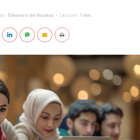
Eléonore de Vaumas
1 min.
ar :
Lecture :