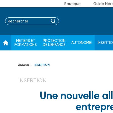
Boutique
Guide Nér
MÉTIERS ET
PROTECTION
AUTONOMIE
INSERTI
FORMATIONS
DE L'ENFANCE
ACCUEIL
INSERTION
INSERTION
Une nouvelle al
entrepr