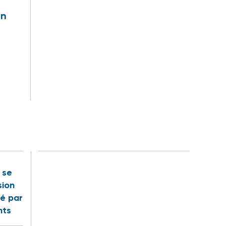
en
t se
sion
é par
nts