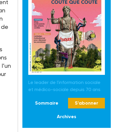
lent
an
un
 de
s
ons
l’un
our
Le leader de l'information sociale
et médico-sociale depuis 70 ans
Sommaire
S'abonner
Archives