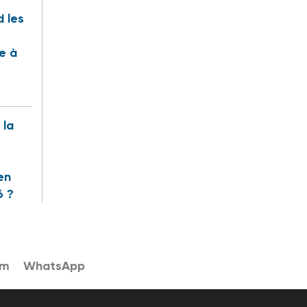
 les
te à
 la
en
6 ?
am
WhatsApp