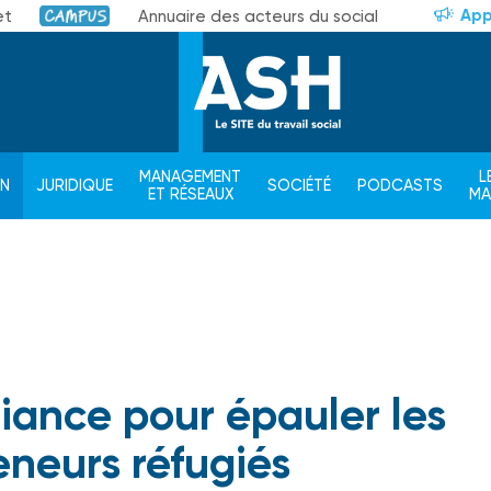
App
et
Annuaire des acteurs du social
Campus
MANAGEMENT
L
ON
JURIDIQUE
SOCIÉTÉ
PODCASTS
ET RÉSEAUX
M
liance pour épauler les
eneurs réfugiés