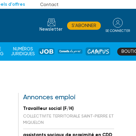
els d'offres
Contact
S'ABONNER
Newsletter
SE CONNECTER
CONSEIL
E
NUMÉROS
BOUTI
JOB
DE
CAMPUS
AG
JURIDIQUES
PROS
Annonces emploi
Travailleur social (F/H)
COLLECTIVITE TERRITORIALE SAINT-PIERRE ET
MIQUELON
assistants sociaux de proximité en CDD