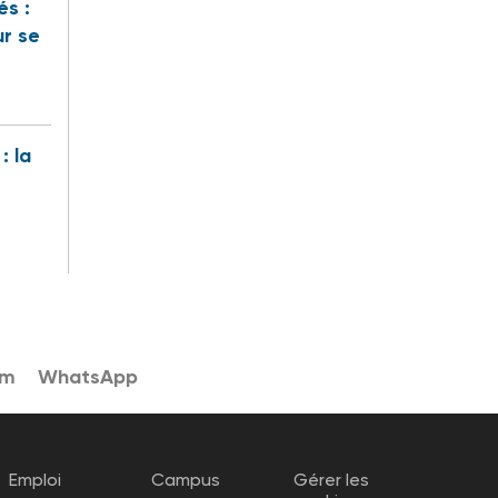
és :
ur se
: la
am
WhatsApp
Emploi
Campus
Gérer les