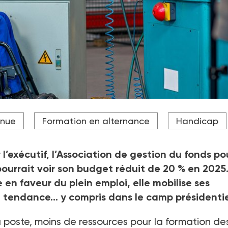
get à 507 millions d'euros et par la ponction de 50% que co
inue
Formation en alternance
Handicap
reprises adaptées, l'Agefiph pourrait engager 2025 avec une
’exécutif, l’Association de gestion du fonds po
ourrait voir son budget réduit de 20
% en 2025
 en faveur du plein emploi, elle mobilise ses
la tendance… y compris dans le camp présidentie
u poste, moins de ressources pour la formation de