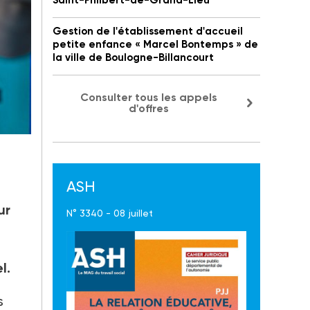
Saint-Philbert-de-Grand-Lieu
Gestion de l'établissement d'accueil
petite enfance « Marcel Bontemps » de
la ville de Boulogne-Billancourt
Consulter tous les appels
d'offres
mpte
ASH
ur
N° 3340 - 08 juillet
.
l.
s