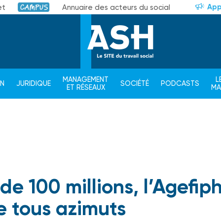
App
et
Annuaire des acteurs du social
Campus
MANAGEMENT
L
ON
JURIDIQUE
SOCIÉTÉ
PODCASTS
ET RÉSEAUX
M
de 100 millions, l’Agefip
e tous azimuts