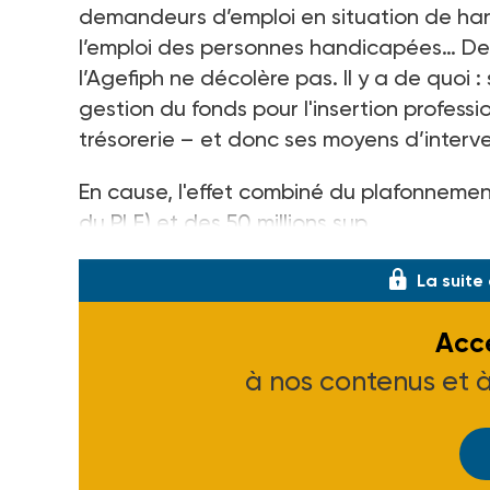
demandeurs d’emploi en situation de han
l’emploi des personnes handicapées… Dep
l’Agefiph ne décolère pas. Il y a de quoi :
gestion du fonds pour l'insertion profes
trésorerie – et donc ses moyens d’interve
En cause, l'effet combiné du plafonnement 
du PLF) et des 50 millions sup
La suite
Accé
à nos contenus et 