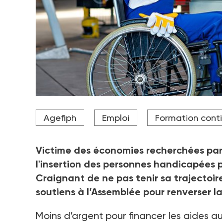
Doublement touché par le plafonnement de son bud
Agefiph
Emploi
Formation cont
lui imposer le gouvernement pour financer les ent
trésorerie amputée de 20% par rapport à 2024.
Crédit photo Firma V - stock.adobe.com
Victime des économies recherchées par l
l'insertion des personnes handicapées p
Craignant de ne pas tenir sa trajectoire
soutiens à l’Assemblée pour renverser 
Moins d’argent pour financer les aides a