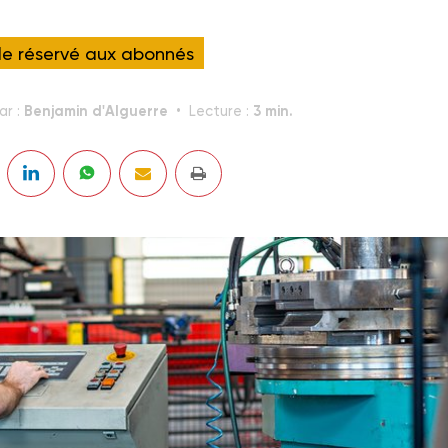
cle réservé aux abonnés
Benjamin d'Alguerre
3 min.
ar :
Lecture :