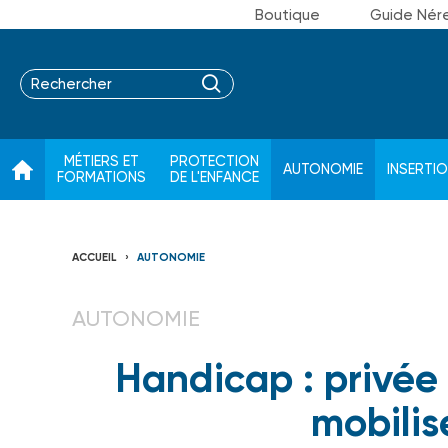
Boutique
Guide Nér
MÉTIERS ET
PROTECTION
AUTONOMIE
INSERTI
FORMATIONS
DE L'ENFANCE
ACCUEIL
AUTONOMIE
AUTONOMIE
Handicap : privée 
mobilis