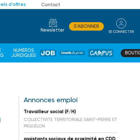
els d'offres
Contact
S'ABONNER
Newsletter
SE CONNECTER
CONSEIL
E
NUMÉROS
BOUTI
JOB
DE
CAMPUS
AG
JURIDIQUES
PROS
Annonces emploi
Travailleur social (F/H)
h
COLLECTIVITE TERRITORIALE SAINT-PIERRE ET
MIQUELON
assistants sociaux de proximité en CDD