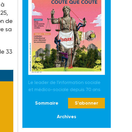
 à
25,
ion de
re sa
le 33
Le leader de l'information sociale
et médico-sociale depuis 70 ans
Sommaire
S'abonner
Archives