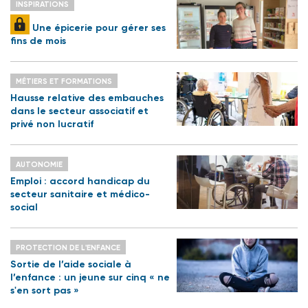
INSPIRATIONS
Une épicerie pour gérer ses
fins de mois
MÉTIERS ET FORMATIONS
Hausse relative des embauches
dans le secteur associatif et
privé non lucratif
AUTONOMIE
Emploi : accord handicap du
secteur sanitaire et médico-
social
PROTECTION DE L'ENFANCE
Sortie de l’aide sociale à
l’enfance : un jeune sur cinq « ne
s'en sort pas »