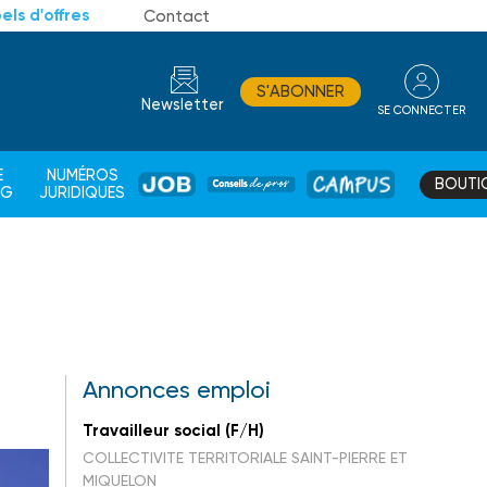
els d'offres
Contact
S'ABONNER
Newsletter
SE CONNECTER
CONSEIL
E
NUMÉROS
BOUTI
JOB
DE
CAMPUS
AG
JURIDIQUES
PROS
Annonces emploi
Travailleur social (F/H)
COLLECTIVITE TERRITORIALE SAINT-PIERRE ET
MIQUELON