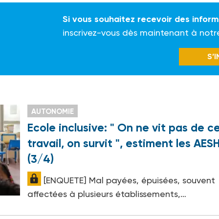
Si vous souhaitez recevoir des infor
inscrivez-vous dès maintenant à notr
S’
AUTONOMIE
Ecole inclusive: " On ne vit pas de c
travail, on survit ", estiment les AES
(3/4)
[ENQUETE] Mal payées, épuisées, souvent
affectées à plusieurs établissements,…