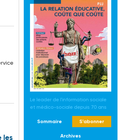
rvice
Le leader de l'information sociale
et médico-sociale depuis 70 ans
Sommaire
S'abonner
Archives
 les