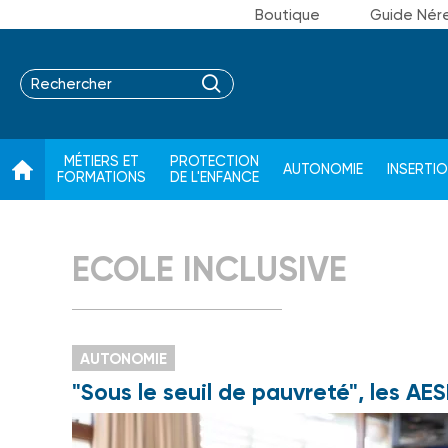
Boutique
Guide Nér
MÉTIERS ET
PROTECTION
AUTONOMIE
INSERTI
FORMATIONS
DE L'ENFANCE
ECOLE INCLUSIVE
AUTONOMIE
"Sous le seuil de pauvreté", les A