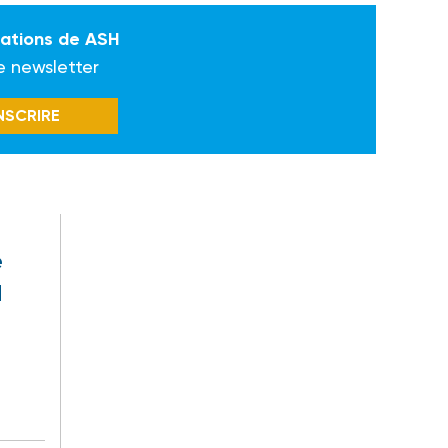
mations de ASH
e newsletter
INSCRIRE
e
H