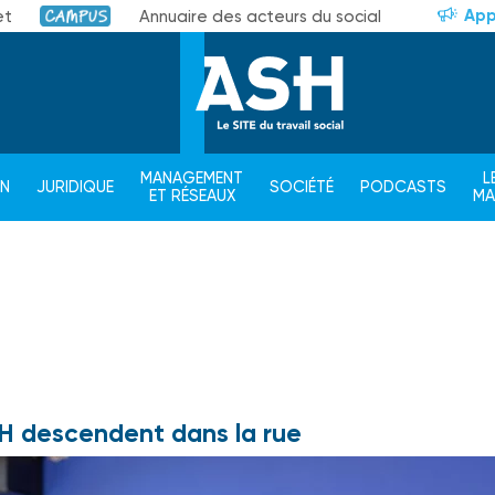
App
et
Annuaire des acteurs du social
Campus
MANAGEMENT
L
ON
JURIDIQUE
SOCIÉTÉ
PODCASTS
ET RÉSEAUX
M
ESH descendent dans la rue