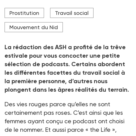
Elles sont sept femmes à avoir connu la prostitution.
Prostitution
Travail social
Toutes parlent de leur vécu dans ce podcast à la fois
libérateur et pourfendeur de clichés.
Mouvement du Nid
Crédit photo Maxal Tamor - stock.adobe.com
La rédaction des ASH a profité de la trêve
estivale pour vous concocter une petite
sélection de podcasts. Certains abordent
les différentes facettes du travail social à
la première personne, d’autres nous
plongent dans les âpres réalités du terrain.
Des vies rouges parce qu’elles ne sont
certainement pas roses. C’est ainsi que les
femmes ayant conçu ce podcast ont choisi
de le nommer. Et aussi parce « the Life »,