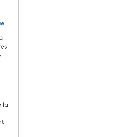
e
ue
où
res
e
à la
nt