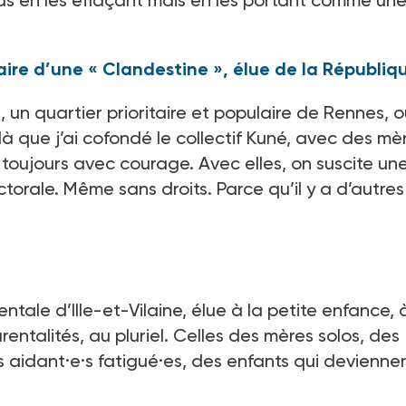
as en les effaçant mais en les portant comme un
raire d’une « Clandestine », élue de la Républiq
n, un quartier prioritaire et populaire de Rennes, 
là que j’ai cofondé le collectif Kuné, avec des mè
 toujours avec courage. Avec elles, on suscite un
orale. Même sans droits. Parce qu’il y a d’autres
ntale d’Ille-et-Vilaine, élue à la petite enfance, 
parentalités, au pluriel. Celles des mères solos, des
es aidant·e·s fatigué·es, des enfants qui devienne