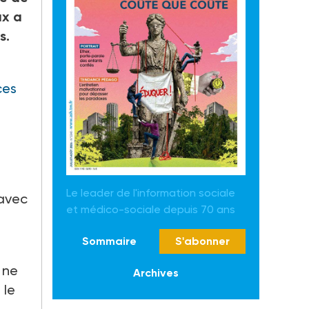
ux a
s.
ces
Le leader de l'information sociale
 avec
et médico-sociale depuis 70 ans
Sommaire
S'abonner
 ne
Archives
 le