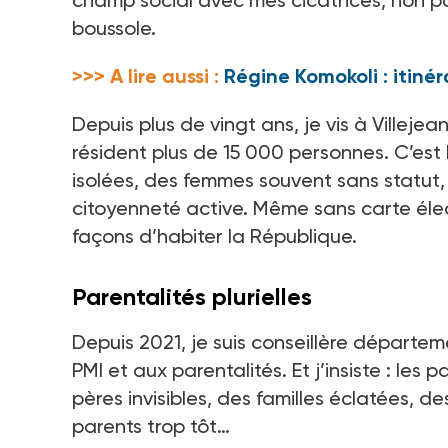
champ social avec mes cicatrices, non p
boussole.
>>> A lire aussi :
Régine Komokoli : itiné
Depuis plus de vingt ans, je vis à Villejea
résident plus de 15 000 personnes. C’est 
isolées, des femmes souvent sans statut,
citoyenneté active. Même sans carte élect
façons d’habiter la République.
Parentalités plurielles
Depuis 2021, je suis conseillère départeme
PMI et aux parentalités. Et j’insiste : les 
pères invisibles, des familles éclatées, d
parents trop tôt…