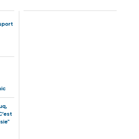
sport
ic
uq,
C’est
sie"