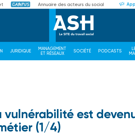
App
et
Annuaire des acteurs du social
Campus
MANAGEMENT
L
ON
JURIDIQUE
SOCIÉTÉ
PODCASTS
ET RÉSEAUX
M
a vulnérabilité est deven
métier (1/4)