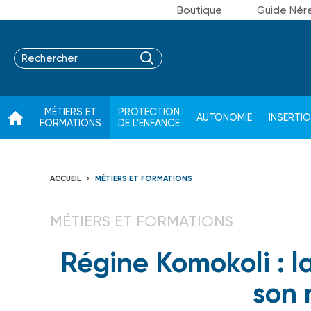
Boutique
Guide Nér
MÉTIERS ET
PROTECTION
AUTONOMIE
INSERTI
FORMATIONS
DE L'ENFANCE
ACCUEIL
MÉTIERS ET FORMATIONS
MÉTIERS ET FORMATIONS
Régine Komokoli : l
son 