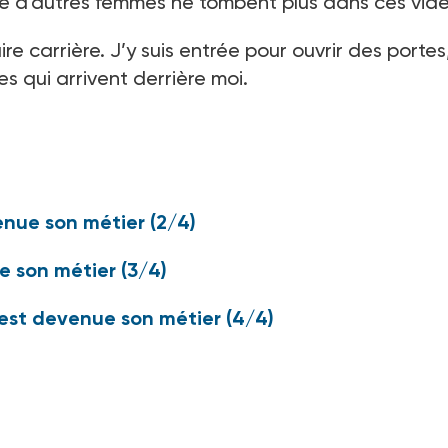
e d’autres femmes ne tombent plus dans ces vide
re carrière. J’y suis entrée pour ouvrir des portes
es qui arrivent derrière moi.
:
enue son métier (2/4)
ue son métier (3/4)
est devenue son métier (4/4)