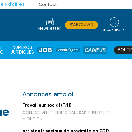
els d'offres
Contact
S'ABONNER
Newsletter
SE CONNECTER
CONSEIL
E
NUMÉROS
BOUTI
JOB
DE
CAMPUS
AG
JURIDIQUES
PROS
Annonces emploi
Travailleur social (F/H)
ue
COLLECTIVITE TERRITORIALE SAINT-PIERRE ET
MIQUELON
assistants sociaux de proximité en CDD