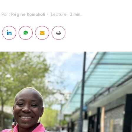
Régine Komokoli
3 min.
Par :
Lecture :