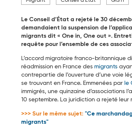
personnes".
Crédit photo DR
Le Conseil d’État a rejeté le 30
décembr
demandaient la suspension de l’applic
migrants dit «
One in, One out
». Entret
requête pour l’ensemble de ces associa
L’accord migratoire franco-britannique di
réadmission en France des
migrants
ayan
contrepartie de l’ouverture d’une voie 
se trouvant en France. Emmenées par
le 
immigrés, une quinzaine d’associations l’
10
septembre. La juridiction a rejeté leur
>>> Sur le même sujet:
"Ce marchandage 
migrants"