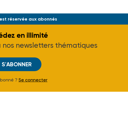
 est réservée aux abonnés
dez en illimité
à nos newsletters thématiques
S'ABONNER
Abonné ?
Se connecter