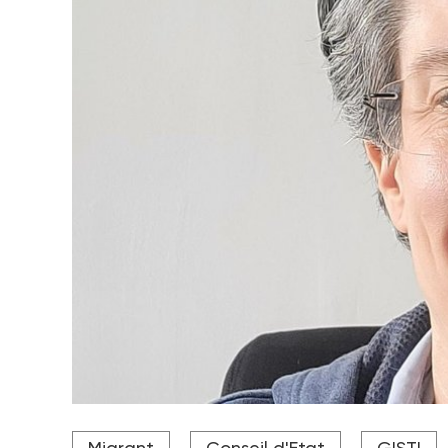
Selon Anna Sibley, du Gisti, "cet accord complète
Migrant
Conseil d'Etat
GISTI