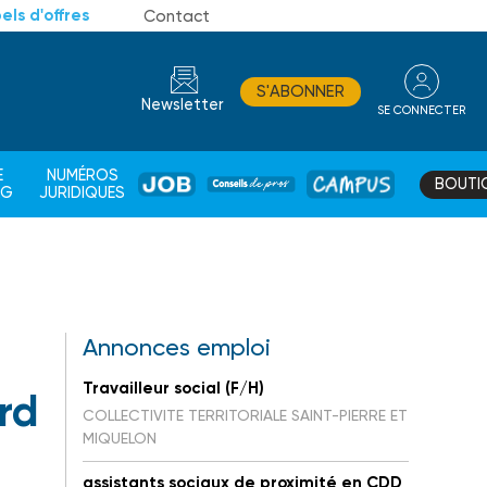
els d'offres
Contact
S'ABONNER
Newsletter
SE CONNECTER
CONSEIL
E
NUMÉROS
BOUTI
JOB
DE
CAMPUS
AG
JURIDIQUES
PROS
Annonces emploi
Travailleur social (F/H)
rd
COLLECTIVITE TERRITORIALE SAINT-PIERRE ET
MIQUELON
assistants sociaux de proximité en CDD