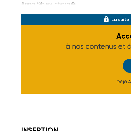
Anna Sibley, charg�
La suite
Accé
à nos contenus et 
Déjà 
INSERTION