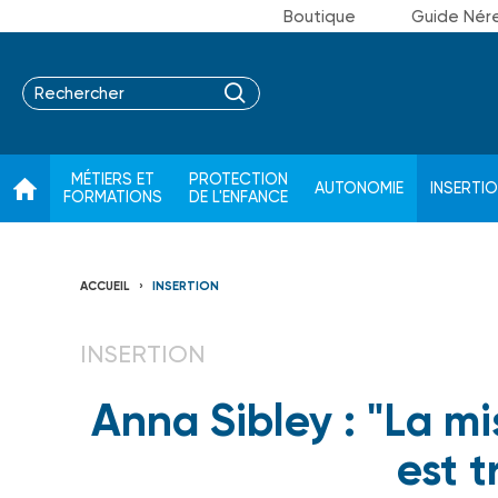
Boutique
Guide Nér
MÉTIERS ET
PROTECTION
AUTONOMIE
INSERTI
FORMATIONS
DE L'ENFANCE
ACCUEIL
INSERTION
INSERTION
Anna Sibley : "La m
est 