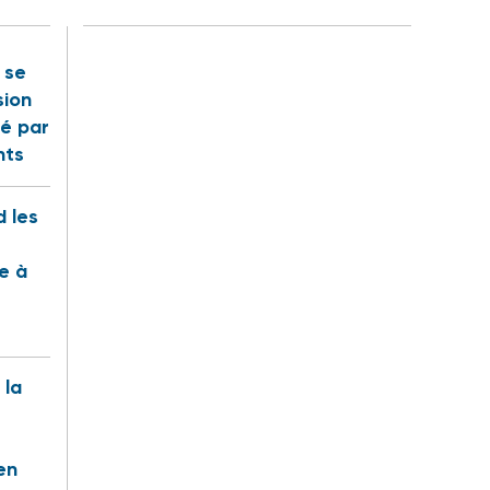
t se
sion
é par
nts
 les
te à
 la
en