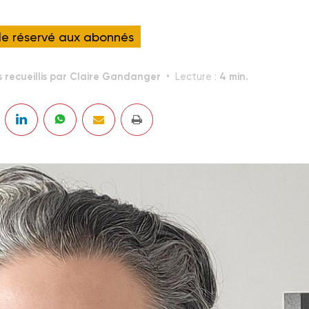
cle réservé aux abonnés
 recueillis par Claire Gandanger
4 min.
Lecture :