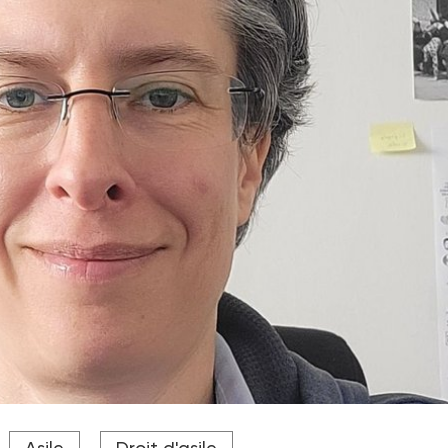
ment cynique ne respecte en rien les droits fondamentaux des
Asile
Droit d'asile