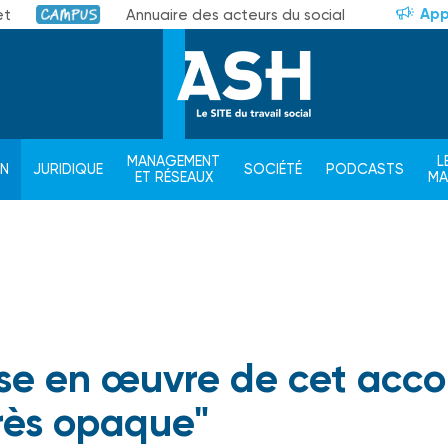
App
et
Annuaire des acteurs du social
Campus
MANAGEMENT
L
ON
JURIDIQUE
SOCIÉTÉ
PODCASTS
ET RÉSEAUX
M
ise en œuvre de cet acco
très opaque"