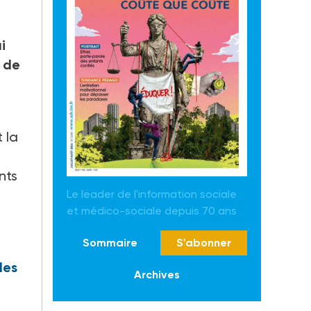
i
 de
t la
nts
Le leader de l'information sociale
et médico-sociale depuis 70 ans
Sommaire
S'abonner
des
Archives