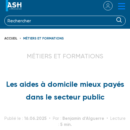
ACCUEIL
MÉTIERS ET FORMATIONS
MÉTIERS ET FORMATIONS
Les aides à domicile mieux payés
dans le secteur public
16.06.2025
Benjamin d'Alguerre
Publié le :
Par :
Lecture
5 min.
: