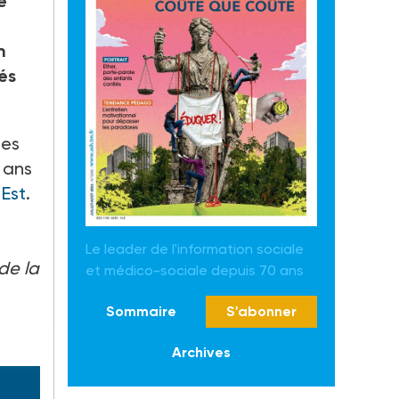
e
n
és
ées
e ans
-Est
.
Le leader de l'information sociale
 de la
et médico-sociale depuis 70 ans
Sommaire
S'abonner
Archives