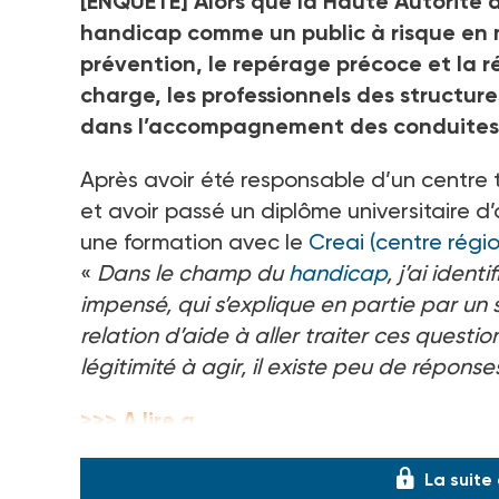
[ENQUETE] Alors que la Haute Autorité 
handicap comme un public à risque en m
prévention, le repérage précoce et la r
charge, les professionnels des structure
dans l’accompagnement des conduites 
Après avoir été responsable d’un centre 
et avoir passé un diplôme universitaire d
une formation avec le
Creai (centre régi
«
Dans le champ du
handicap
, j’ai iden
impensé, qui s’explique en partie par un s
relation d’aide à aller traiter ces questi
légitimité à agir, il existe peu de réponse
>>> A lire a
La suite