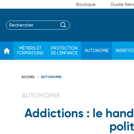
Boutique
Guide Nér
MÉTIERS ET
PROTECTION
AUTONOMIE
INSERTI
FORMATIONS
DE L'ENFANCE
ACCUEIL
AUTONOMIE
AUTONOMIE
Addictions : le han
poli