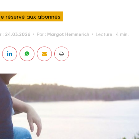
cle réservé aux abonnés
24.03.2026
Margot Hemmerich
4 min.
r :
Par :
Lecture :