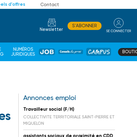
els d'offres
Contact
S'ABONNER
Newsletter
SE CONNECTER
CONSEIL
E
NUMÉROS
BOUTI
JOB
DE
CAMPUS
AG
JURIDIQUES
PROS
Annonces emploi
Travailleur social (F/H)
es
COLLECTIVITE TERRITORIALE SAINT-PIERRE ET
MIQUELON
assistants sociaux de proximité en CDD