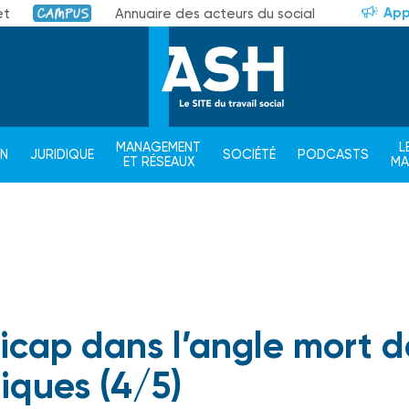
App
et
Annuaire des acteurs du social
Campus
MANAGEMENT
L
ON
JURIDIQUE
SOCIÉTÉ
PODCASTS
ET RÉSEAUX
M
dicap dans l’angle mort d
tiques (4/5)