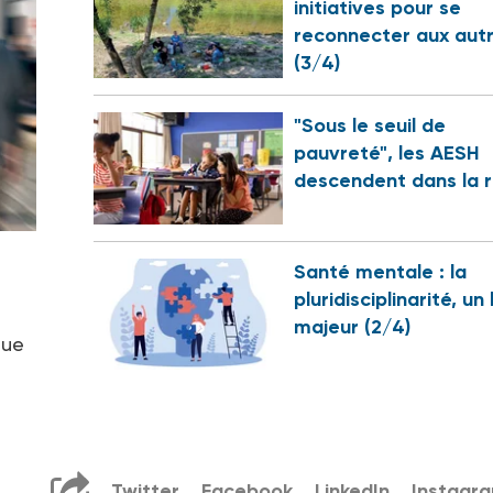
initiatives pour se
reconnecter aux aut
(3/4)
"Sous le seuil de
pauvreté", les AESH
descendent dans la 
Santé mentale : la
pluridisciplinarité, un 
majeur (2/4)
que
Twitter
Facebook
LinkedIn
Instagr