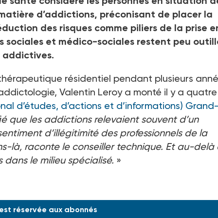
de santé considère les personnes en situation d
atière d’addictions, préconisant de placer la
éduction des risques comme piliers de la prise e
s sociales et médico-sociales restent peu outill
addictives.
thérapeutique résidentiel pendant plusieurs ann
’addictologie, Valentin Leroy a monté il y a quatr
onal d’études, d’actions et d’informations) Grand
tifié que les addictions relevaient souvent d’un
entiment d’illégitimité des professionnels de la
ons-là, raconte le conseiller technique. Et au-delà
s dans le milieu spécialisé.
»
 est réservée aux abonnés