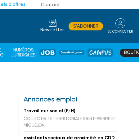
els d'offres
Contact
S'ABONNER
Newsletter
SE CONNECTER
CONSEIL
E
NUMÉROS
BOUTI
JOB
DE
CAMPUS
AG
JURIDIQUES
PROS
Annonces emploi
Travailleur social (F/H)
COLLECTIVITE TERRITORIALE SAINT-PIERRE ET
MIQUELON
assistants sociaux de proximité en CDD