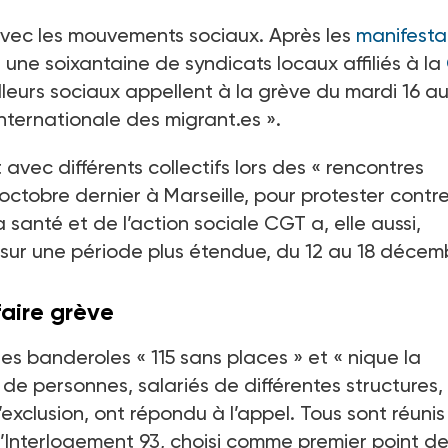
i avec les mouvements sociaux. Après les
manifesta
, une soixantaine de syndicats locaux affiliés à la
illeurs sociaux appellent à la grève du mardi 16 a
internationale des migrant.es
».
 avec différents collectifs lors des «
rencontres
 octobre dernier à Marseille, pour protester contre
a santé et de l’action sociale CGT a, elle aussi,
ur une période plus étendue, du 12 au 18
décemb
faire grève
les banderoles «
115 sans places
» et «
nique la
 de personnes, salariés de différentes structures,
exclusion, ont répondu à l’appel. Tous sont réunis
d’Interlogement
93, choisi comme premier point d