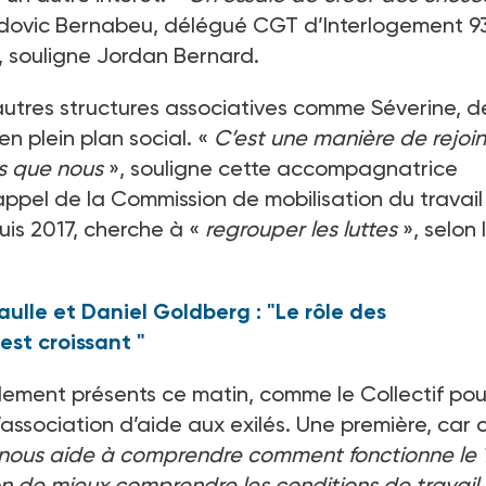
Ludovic Bernabeu, délégué CGT d’Interlogement
9
, souligne Jordan Bernard.
’autres structures associatives comme Séverine, d
en plein plan social. «
C’est une manière de rejoi
s que nous
», souligne cette accompagnatrice
appel de la Commission de mobilisation du travail
puis 2017, cherche à «
regrouper les luttes
», selon 
ulle et Daniel Goldberg : "Le rôle des
est croissant "
alement présents ce matin, comme le Collectif pou
l’association d’aide aux exilés. Une première, car 
nous aide à comprendre comment fonctionne le 1
ion de mieux comprendre les conditions de travail