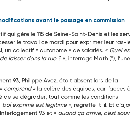
 modifications avant le passage en commission
f qui gère le 115 de Seine-Saint-Denis et les ser
esser le travail ce mardi pour exprimer leur ras-l
, un collectif «
autonome
» de salariés. «
Quel es
e laisser dans la rue
?
», interroge Math
(*), l’u
ement
93, Philippe Avez, était absent lors de la
«
comprend
» la colère des équipes, car l’accès 
é de se dégrader, tout comme les conditions
-bol exprimé est légitime
», regrette-t-il. Et d'aj
 Interlogement
93 et «
quand ça arrive, c’est sou