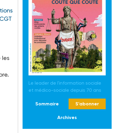
tions
CGT
u
 les
re.
Le leader de l'information sociale
et médico-sociale depuis 70 ans
Sommaire
S'abonner
Archives
e