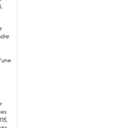
3.
e
ndre
l’une
r
ces
15,
 de