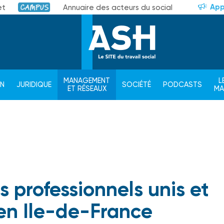
App
et
Annuaire des acteurs du social
Campus
MANAGEMENT
L
ON
JURIDIQUE
SOCIÉTÉ
PODCASTS
ET RÉSEAUX
M
les professionnels unis et
 en Ile-de-France