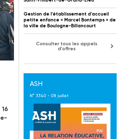
Saint-Philbert-de-Grand-Lieu
Gestion de l'établissement d'accueil
petite enfance « Marcel Bontemps » de
la ville de Boulogne-Billancourt
Consulter tous les appels
d'offres
on,
ASH
N° 3340 - 08 juillet
 16
ne-