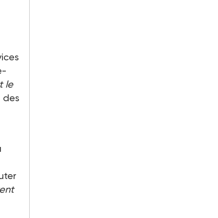
vices
e-
t le
ne des
à
outer
vent