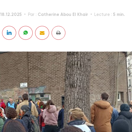
18.12.2025
Catherine Abou El Khair
5 min.
Par :
Lecture :