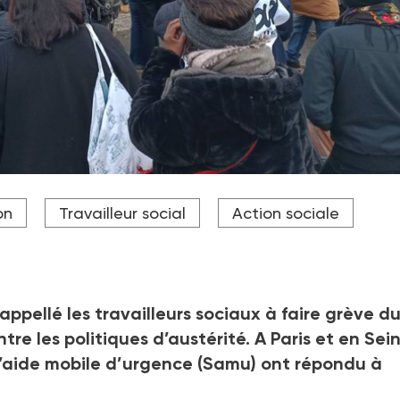
oles « 115 sans places » et « nique la convention unique », une
on
Travailleur social
Action sociale
es structures, bénévoles, voire personnes en situation d’exclusi
appellé les travailleurs sociaux à faire grève du
e les politiques d’austérité. A Paris et en Sei
d’aide mobile d’urgence (Samu) ont répondu à