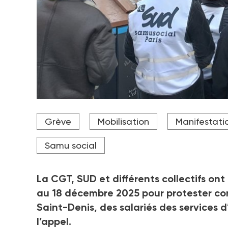
A Montreuil, mardi 16 décembre, derrière les bander
Grève
Mobilisation
Manifestati
petite centaine de personnes, salariés de différent
ont répondu à l’appel.
Samu social
Crédit photo DR
La CGT, SUD et différents collectifs ont 
au 18
décembre 2025 pour protester contr
Saint-Denis, des salariés des
services 
l’appel.