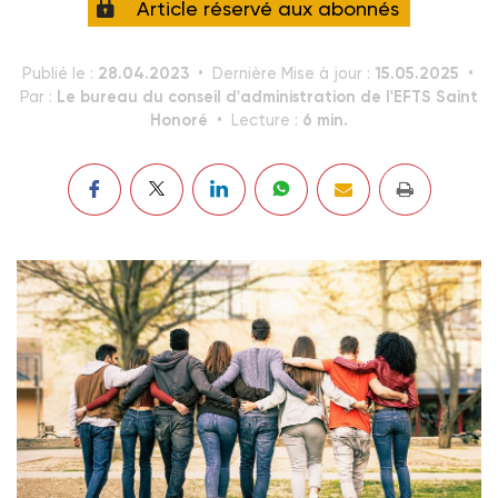
Article réservé aux abonnés
28.04.2023
15.05.2025
Publié le :
Dernière Mise à jour :
Le bureau du conseil d'administration de l'EFTS Saint
Par :
Honoré
6 min.
Lecture :