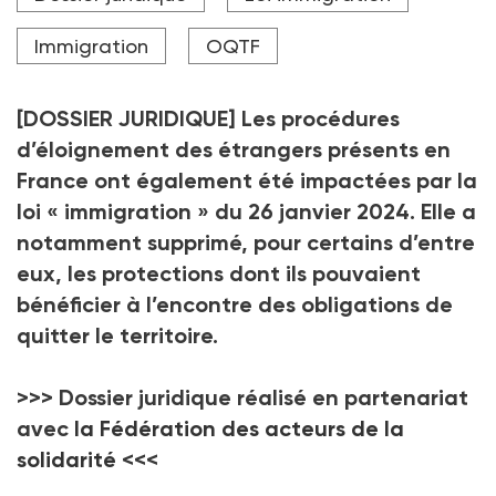
remet pas en cause l’exécution d’une mesure
d’éloignement du majeur en situation irrégulière
Immigration
OQTF
accompagné d’un mineur.
Crédit photo LenLis - stock.adobe.com
[DOSSIER JURIDIQUE] Les procédures
d’éloignement des étrangers présents en
France ont également été impactées par la
loi « immigration » du 26 janvier 2024. Elle a
notamment supprimé, pour certains d’entre
eux, les protections dont ils pouvaient
bénéficier à l’encontre des obligations de
quitter le territoire.
>>> Dossier juridique réalisé en partenariat
avec
la Fédération des acteurs de la
solidarité
<<<