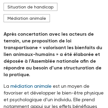
ensemble de pratiques ayant vocation à améliorer le
bien-être physique, psychologique et social des
Situation de handicap
personnes, par le biais d’interactions avec des
animaux choisis et formés à cet effet, le cas échéant."
Médiation animale
Crédit photo Liana - stock.adobe.com
Après concertation avec les acteurs de
terrain, une proposition de loi
transpartisane «
valorisant les bienfaits du
lien animaux-humains
» a été élaborée et
déposée à l’Assemblée nationale afin de
répondre au besoin d’une structuration de
la pratique.
La
médiation animale
est un moyen de
favoriser et développer le bien-être physique
et psychologique d’un individu. Elle prend
notamment appui sur les effets bénéfiques