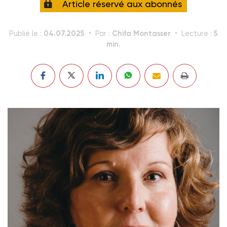
Article réservé aux abonnés
04.07.2025
Chifa Montasser
5
Publié le :
Par :
Lecture :
min.