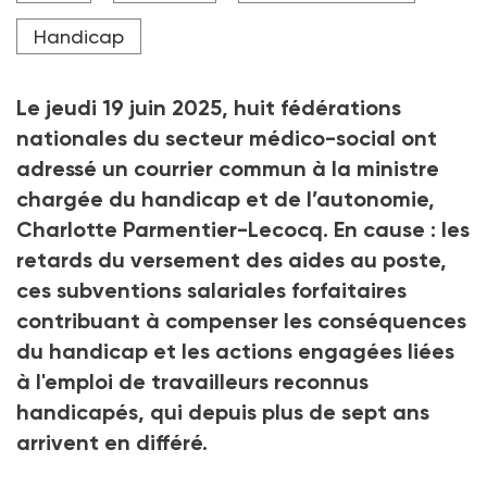
mars 2025, succédant à Didier Rambaud. Elle est
également directrice opérationnelle du secteur
Handicap
travail à l’Apei de Metz et alentours (Moselle).
Crédit photo DR
Le jeudi 19
juin 2025, huit fédérations
nationales du secteur médico-social ont
adressé un courrier commun à la ministre
chargée du handicap et de l’autonomie,
Charlotte Parmentier-Lecocq. En cause
: les
retards du versement des aides au poste,
ces subventions salariales forfaitaires
contribuant à compenser les conséquences
du handicap et les actions engagées liées
à l'emploi de travailleurs reconnus
handicapés, qui depuis plus de sept ans
arrivent en différé.