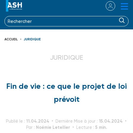
ACCUEIL
JURIDIQUE
JURIDIQUE
Fin de vie : ce que le projet de loi
prévoit
11.04.2024
15.04.2024
Publié le :
Dernière Mise à jour :
Noémie Letellier
5 min.
Par :
Lecture :