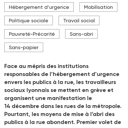
Il y a deux ans, à Lyon, aucun enfant ne dormait à la
Hébergement d’urgence
Mobilisation
rue.
Crédit photo Adobe Stock
Politique sociale
Travail social
Pauvreté-Précarité
Sans-abri
Sans-papier
Face au mépris des institutions
responsables de l’hébergement d’urgence
envers les publics à la rue, les travailleurs
sociaux lyonnais se mettent en grève et
organisent une manifestation le
14
décembre dans les rues de la métropole.
Pourtant, les moyens de mise à l’abri des
publics à la rue abondent. Premier volet de