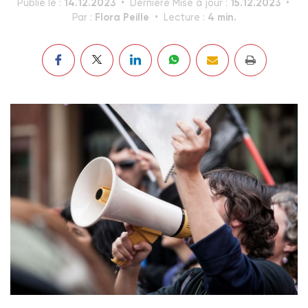
14.12.2023
15.12.2023
Publié le :
Dernière Mise à jour :
Flora Peille
4 min.
Par :
Lecture :