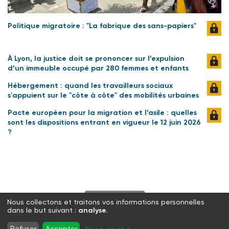
Politique migratoire : "La fabrique des sans-papiers"
À Lyon, la justice doit se prononcer sur l’expulsion
d’un immeuble occupé par 280 femmes et enfants
Hébergement : quand les travailleurs sociaux
s'appuient sur le "côte à côte" des mobilités urbaines
Pacte européen pour la migration et l’asile : quelles
sont les dispositions entrant en vigueur le 12 juin 2026
?
S'abonner
Nous collectons et traitons vos informations personnelles
dans le but suivant :
analyse
.
Twitter
Facebook
LinkedIn
Instagram
Refuser
Accepter