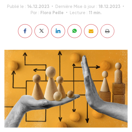
14.12.2023
18.12.2023
Publié le :
Dernière Mise à jour :
Flora Peille
11 min.
Par :
Lecture :