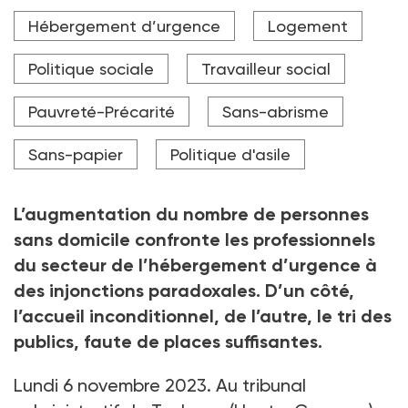
Dans le secteur de l'hébergement, le manque de
Hébergement d’urgence
Logement
solutions structurelles entrave l’accompagnement
de travailleurs sociaux confrontés à des
responsabilités qui ne devraient pas leur appartenir.
Politique sociale
Travailleur social
Crédit photo Mélanie Kochert / ASH
Pauvreté-Précarité
Sans-abrisme
Sans-papier
Politique d'asile
L’augmentation du nombre de personnes
sans domicile confronte les professionnels
du secteur de l’hébergement d’urgence à
des injonctions paradoxales. D’un côté,
l’accueil inconditionnel, de l’autre, le tri des
publics, faute de places suffisantes.
Lundi 6 novembre 2023. Au tribunal