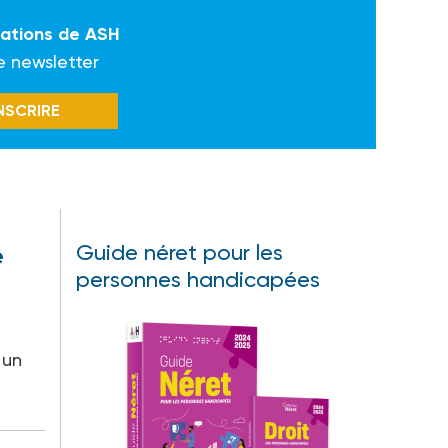
mations de ASH
e newsletter
INSCRIRE
Guide néret pour les
e
personnes handicapées
 un