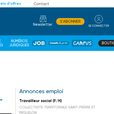
els d'offres
Contact
S'ABONNER
Newsletter
SE CONNECTER
CONSEIL
E
NUMÉROS
BOUTI
JOB
DE
CAMPUS
AG
JURIDIQUES
PROS
Annonces emploi
-
Travailleur social (F/H)
COLLECTIVITE TERRITORIALE SAINT-PIERRE ET
MIQUELON