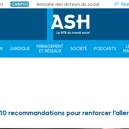
App
et
Annuaire des acteurs du social
Campus
MANAGEMENT
L
ON
JURIDIQUE
SOCIÉTÉ
PODCASTS
ET RÉSEAUX
M
 10 recommandations pour renforcer l’aller