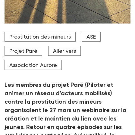
L’équipe accompagne par ailleurs 12 jeunes en
Prostitution des mineurs
ASE
situation de prostitution, dont la fugue rend le
placement inexerçable
Projet Paré
Aller vers
Crédit photo Stock - Adobe
Association Aurore
Les membres du projet Paré (Piloter et
animer un réseau d’acteurs mobilisés)
contre la prostitution des mineurs
organisaient le 27 mars un webinaire sur la
création et le maintien du lien avec les
jeunes. Retour en quatre épisodes sur les