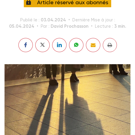
Article réservé aux abonnés
03.04.2024
Publié le :
Dernière Mise à jour :
05.04.2024
David Prochasson
3 min.
Par :
Lecture :