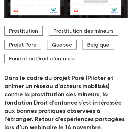
Sur Quartier-rouge, principal site web d’escortes en
Prostitution
Prostitution des mineurs
Belgique, Child Focus a mis en place un système avec
des pop-up pour alerter les clients sur la prostition
des mineurs. Pour savoir combien répondent
Projet Paré
Québec
Belgique
correctement, allez en fin de cet article.
Fondation Droit d’enfance
Dans le cadre du projet Paré (Piloter et
animer un réseau d’acteurs mobilisés)
contre la prostitution des mineurs, la
fondation Droit d’enfance s’est intéressée
aux bonnes pratiques observées à
l’étranger. Retour d’expériences partagées
lors d’un webinaire le 14
novembre.