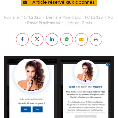
Article réservé aux abonnés
16.11.2023
17.11.2023
Publié le :
Dernière Mise à jour :
Par
David Prochasson
5 min.
:
Lecture :