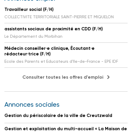
Travailleur social (F/H)
COLLECTIVITE TERRITORIALE SAINT-PIERRE ET MIQUELON
assistants sociaux de proximité en CDD (F/H)
Le Département du Morbihan
Médecin conseiller·e clinique, Écoutant·e
rédacteur·trice (F/H)
Ecole des Parents et Educateurs d'Ile-de-France - EPE IDF
Consulter toutes les offres d'emploi
Annonces sociales
Gestion du périscolaire de la ville de Creutzwald
Gestion et exploitation du multi-accueil « La Maison de