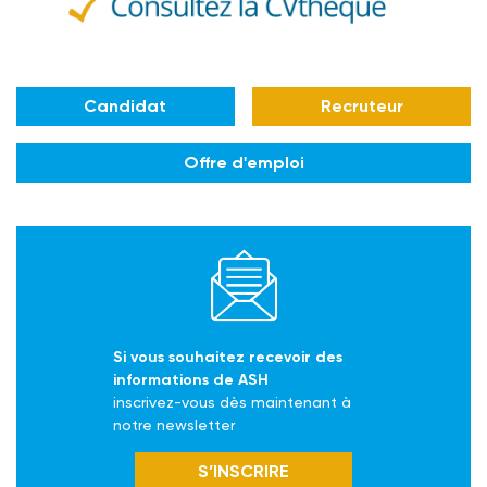
Candidat
Recruteur
Offre d'emploi
Si vous souhaitez recevoir des
informations de ASH
inscrivez-vous dès maintenant à
notre newsletter
S’INSCRIRE