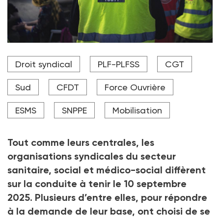
Le 10 septembre, Sud Santé-Sociaux et la CGT Santé-
Droit syndical
PLF-PLFSS
CGT
Action sociale ont annoncé leur intention de soutenir
le mouvement "Bloquons tout".
Sud
CFDT
Force Ouvrière
Crédit photo Hans Lucas via AFP
ESMS
SNPPE
Mobilisation
Tout comme leurs centrales, les
organisations syndicales du secteur
sanitaire, social et médico-social diffèrent
sur la conduite à tenir le 10
septembre
2025. Plusieurs d’entre elles, pour répondre
à la demande de leur base, ont choisi de se