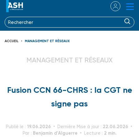
ACCUEIL
MANAGEMENT ET RÉSEAUX
MANAGEMENT ET RÉSEAUX
Fusion CCN 66-CHRS : la CGT ne
signe pas
19.06.2026
22.06.2026
Publié le :
Dernière Mise à jour :
Benjamin d'Alguerre
2 min.
Par :
Lecture :