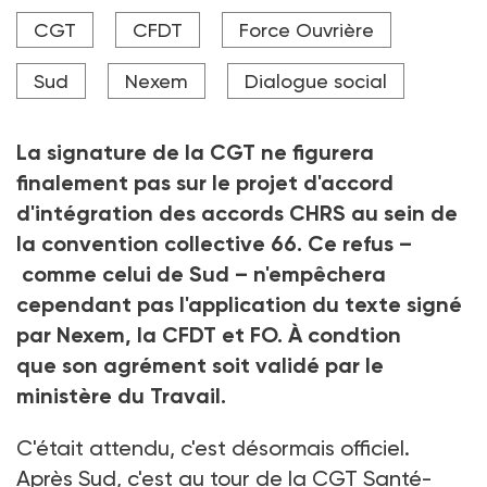
même rythme qu’ils connaissaient dans les accords
CHRS, en particulier les plus petits salaires », estime la
CGT
CFDT
Force Ouvrière
CGT.
Sud
Nexem
Dialogue social
Crédit photo milphoto - stock.adobe.com
La signature de la CGT ne figurera
finalement pas sur le projet d'accord
d'intégration des accords CHRS au sein de
la convention collective
66. Ce refus –
comme celui de Sud
– n'empêchera
cependant pas l'application du texte signé
par Nexem, la CFDT et FO. À condtion
que son agrément soit validé par le
ministère du Travail.
C'était attendu, c'est désormais officiel.
Après Sud, c'est au tour de la CGT Santé-