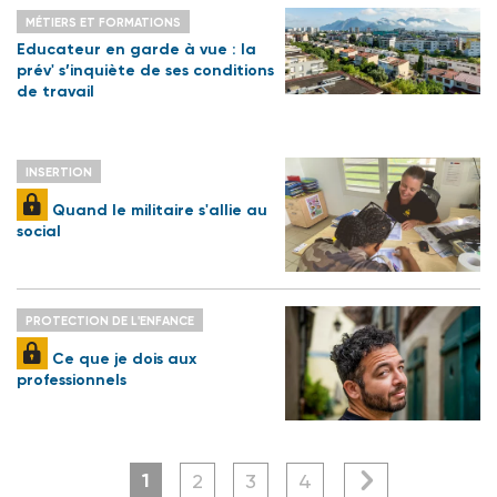
MÉTIERS ET FORMATIONS
Educateur en garde à vue : la
prév' s’inquiète de ses conditions
de travail
INSERTION
Quand le militaire s'allie au
social
PROTECTION DE L'ENFANCE
Ce que je dois aux
professionnels
1
2
3
4