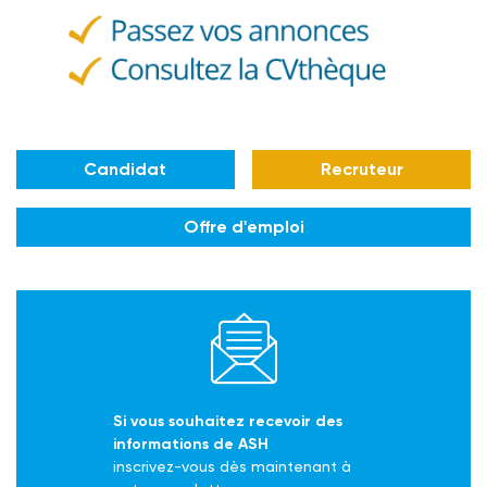
Candidat
Recruteur
Offre d'emploi
Si vous souhaitez recevoir des
informations de ASH
inscrivez-vous dès maintenant à