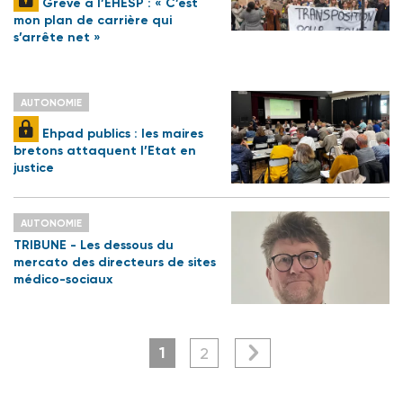
Grève à l’EHESP : « C’est
mon plan de carrière qui
s’arrête net »
AUTONOMIE
Ehpad publics : les maires
bretons attaquent l’Etat en
justice
AUTONOMIE
TRIBUNE - Les dessous du
mercato des directeurs de sites
médico-sociaux
1
2