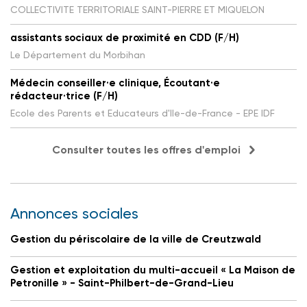
COLLECTIVITE TERRITORIALE SAINT-PIERRE ET MIQUELON
assistants sociaux de proximité en CDD (F/H)
Le Département du Morbihan
Médecin conseiller·e clinique, Écoutant·e
rédacteur·trice (F/H)
Ecole des Parents et Educateurs d'Ile-de-France - EPE IDF
Consulter toutes les offres d'emploi
Annonces sociales
Gestion du périscolaire de la ville de Creutzwald
Gestion et exploitation du multi-accueil « La Maison de
Petronille » - Saint-Philbert-de-Grand-Lieu