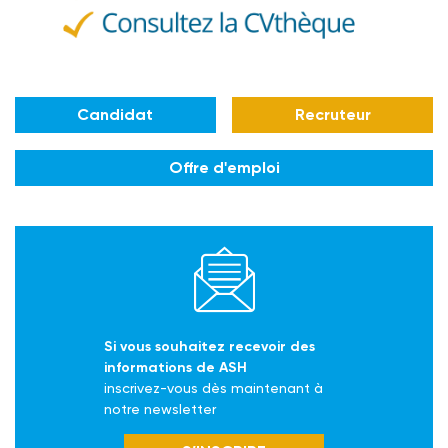
Candidat
Recruteur
Offre d'emploi
Si vous souhaitez recevoir des
informations de ASH
inscrivez-vous dès maintenant à
notre newsletter