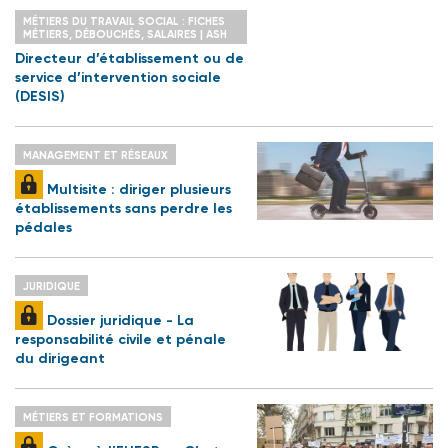
MÉTIERS DU TRAVAIL SOCIAL : FICHES
MÉTIERS, DÉBOUCHÉS, SALAIRES | ASH
Directeur d’établissement ou de
service d’intervention sociale
(DESIS)
MANAGEMENT ET RÉSEAUX
Multisite : diriger plusieurs
établissements sans perdre les
pédales
JURIDIQUE
Dossier juridique - La
responsabilité civile et pénale
du dirigeant
MÉTIERS ET FORMATIONS